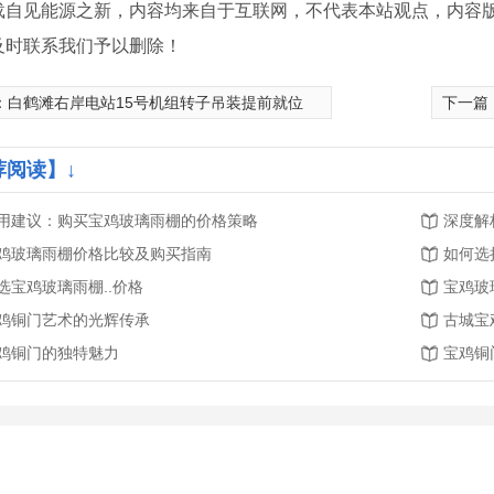
载自见能源之新，内容均来自于互联网，不代表本站观点，内容
及时联系我们予以删除！
：
白鹤滩右岸电站15号机组转子吊装提前就位
下一篇
荐阅读】↓
用建议：购买宝鸡玻璃雨棚的价格策略
深度解
鸡玻璃雨棚价格比较及购买指南
如何选
选宝鸡玻璃雨棚..价格
宝鸡玻
鸡铜门艺术的光辉传承
古城宝
鸡铜门的独特魅力
宝鸡铜
艺护栏
宝鸡铜门厂家
宝