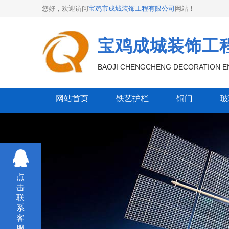
您好，欢迎访问
宝鸡市成城装饰工程有限公司
网站！
宝鸡成城装饰工
BAOJI CHENGCHENG DECORATION EN
网站首页
铁艺护栏
铜门
玻
点
击
联
系
客
服