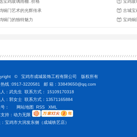
选宝鸡玻璃雨棚..价格
宝鸡玻
鸡铜门艺术的光辉传承
古城宝
鸡铜门的独特魅力
宝鸡铜
pyright © 宝鸡市成城装饰工程有限公司 版权所有
热线 :0917-3220581 邮 箱：33849650@qq.com
人：武先生 联系方式： 15109170318
人：郭女士 联系方式：13571165884
案号：
网站地图
RSS
XML
术支持：
动力无限
址：宝鸡市大润发东侧（成城铁艺店）