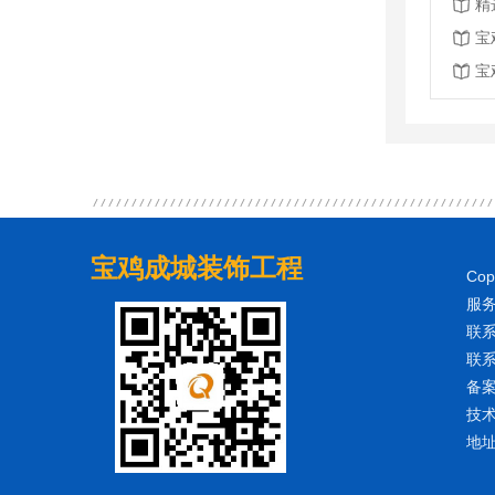
精
宝
宝
宝鸡成城装饰工程
Co
服务
联系
联系
备
技
地