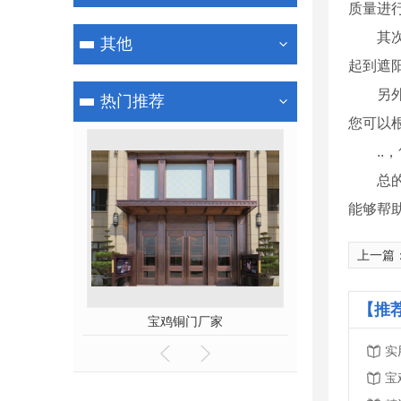
质量进
其
其他
起到遮
另
热门推荐
您可以
.
总
能够帮
上一篇
【推
护栏
宝鸡铜门厂家
宝鸡
实
宝