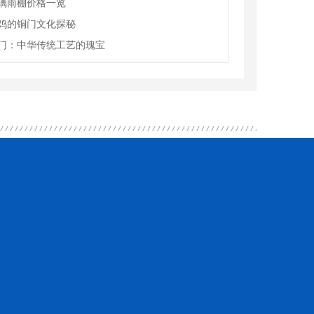
璃雨棚价格一览
鸡的铜门文化探秘
门：中华传统工艺的瑰宝