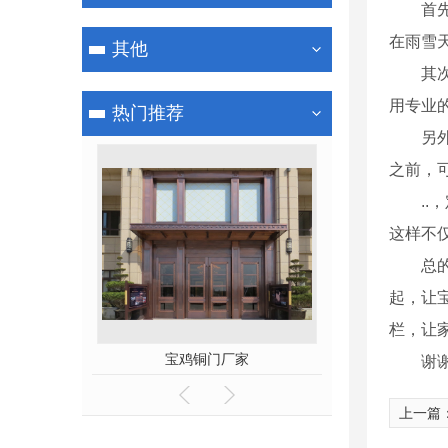
首
在雨雪
其他
其
用专业
热门推荐
另
之前，
.
这样不
总
起，让
栏，让
护栏
宝鸡铜门厂家
宝鸡
谢
上一篇