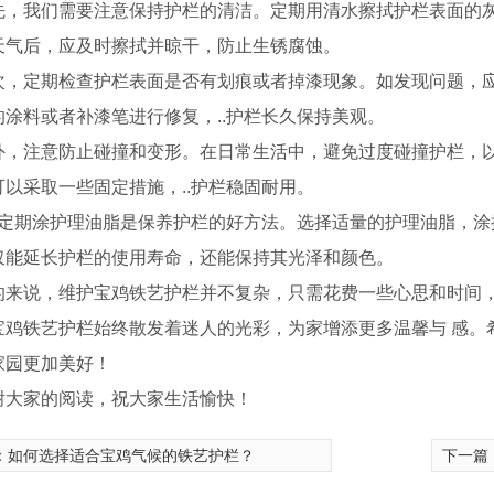
先，我们需要注意保持护栏的清洁。定期用清水擦拭护栏表面的
天气后，应及时擦拭并晾干，防止生锈腐蚀。
次，定期检查护栏表面是否有划痕或者掉漆现象。如发现问题，
的涂料或者补漆笔进行修复，..护栏长久保持美观。
外，注意防止碰撞和变形。在日常生活中，避免过度碰撞护栏，
可以采取一些固定措施，..护栏稳固耐用。
.，定期涂护理油脂是保养护栏的好方法。选择适量的护理油脂，
仅能延长护栏的使用寿命，还能保持其光泽和颜色。
的来说，维护宝鸡铁艺护栏并不复杂，只需花费一些心思和时间
宝鸡铁艺护栏始终散发着迷人的光彩，为家增添更多温馨与 感。
家园更加美好！
铜门
铁艺护栏厂家
谢大家的阅读，祝大家生活愉快！
：
如何选择适合宝鸡气候的铁艺护栏？
下一篇