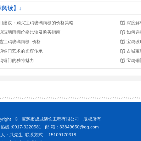
荐阅读】↓
用建议：购买宝鸡玻璃雨棚的价格策略
深度解
鸡玻璃雨棚价格比较及购买指南
如何选
选宝鸡玻璃雨棚..价格
宝鸡玻
鸡铜门艺术的光辉传承
古城宝
鸡铜门的独特魅力
宝鸡铜
pyright © 宝鸡市成城装饰工程有限公司 版权所有
热线 :0917-3220581 邮 箱：33849650@qq.com
人：武先生 联系方式： 15109170318