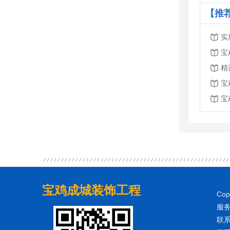
【推
实
宝
精
宝
宝
宝鸡成城装饰工程
Co
服务
联系