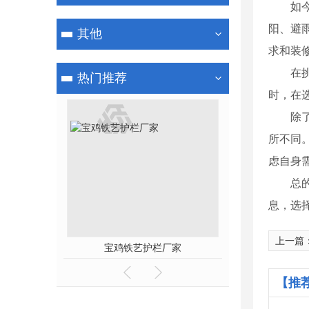
如
阳、避
其他
求和装
在
热门推荐
时，在
除
所不同
虑自身
总
息，选
上一篇
宝鸡铁艺护栏厂家
宝鸡铁
【推