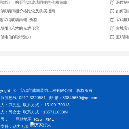
用建议：购买宝鸡玻璃雨棚的价格策略
深度解
鸡玻璃雨棚价格比较及购买指南
如何选
选宝鸡玻璃雨棚..价格
宝鸡玻
鸡铜门艺术的光辉传承
古城宝
鸡铜门的独特魅力
宝鸡铜
pyright © 宝鸡市成城装饰工程有限公司 版权所有
服务热线 :0917-3220581 邮 箱：33849650@qq.com
人：武先生 联系方式： 15109170318
人：郭女士 联系方式：13571165884
案号：
网站地图
RSS
XML
术支持：
动力无限