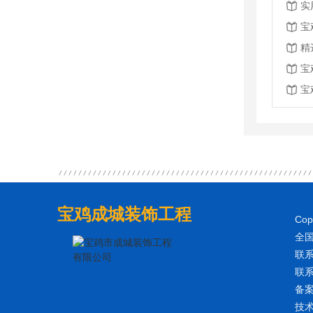
实
宝
精
宝
宝
宝鸡成城装饰工程
Co
全国
联系
联系
备
技