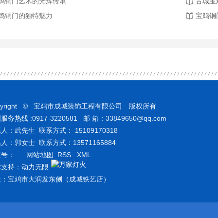
鸡铜门艺术的光辉传承
古城宝
鸡铜门的独特魅力
宝鸡铜
pyright © 宝鸡市成城装饰工程有限公司 版权所有
服务热线 :0917-3220581 邮 箱：33849650@qq.com
人：武先生 联系方式： 15109170318
人：郭女士 联系方式：13571165884
案号：
网站地图
RSS
XML
术支持：
动力无限
址：宝鸡市大润发东侧（成城铁艺店）