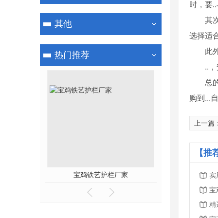
时，要
其
其他
选择适
此
热门推荐
.
总
购到.
上一篇
【推
宝鸡铁艺护栏厂家
宝鸡铁
实
宝
精