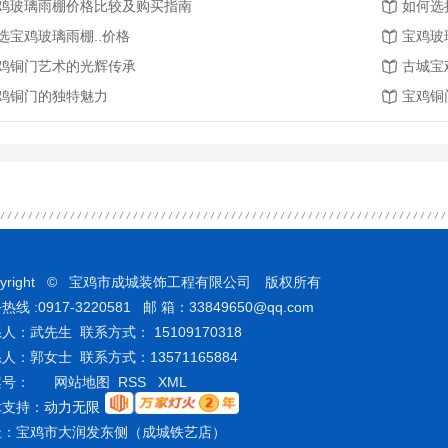
鸡玻璃雨棚价格比较及购买指南
如何选
选宝鸡玻璃雨棚..价格
宝鸡玻
鸡铜门艺术的光辉传承
古城宝
鸡铜门的独特魅力
宝鸡铜
pyright © 宝鸡市成城装饰工程有限公司 版权所有
热线 :0917-3220581 邮 箱：33849650@qq.com
人：武先生 联系方式： 15109170318
人：郭女士 联系方式：13571165884
案号：
网站地图
RSS
XML
术支持：
动力无限
址：宝鸡市大润发东侧（成城铁艺店）