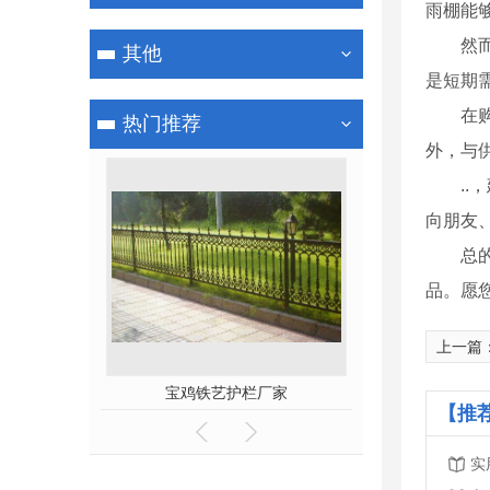
雨棚能
然
其他
是短期
在
热门推荐
外，与
.
向朋友
总
品。愿
上一篇
宝鸡铁艺护栏厂家
宝鸡铁艺护栏
【推
实