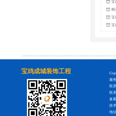
宝
精
宝
宝
宝鸡成城装饰工程
Co
服务
联系
联系
备
技
地