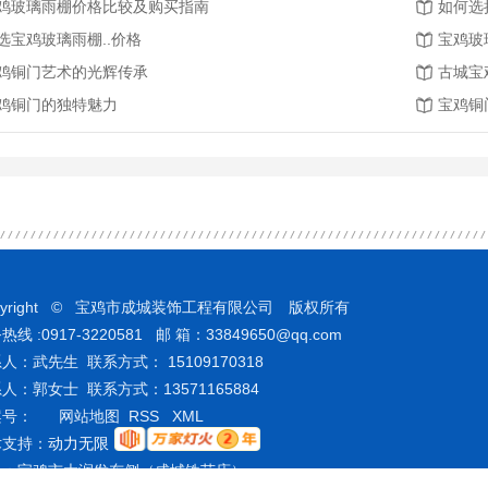
鸡玻璃雨棚价格比较及购买指南
如何选
选宝鸡玻璃雨棚..价格
宝鸡玻
鸡铜门艺术的光辉传承
古城宝
鸡铜门的独特魅力
宝鸡铜
pyright © 宝鸡市成城装饰工程有限公司 版权所有
热线 :0917-3220581 邮 箱：33849650@qq.com
人：武先生 联系方式： 15109170318
人：郭女士 联系方式：13571165884
案号：
网站地图
RSS
XML
术支持：
动力无限
址：宝鸡市大润发东侧（成城铁艺店）