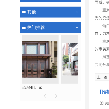
而成。
宝
其他
光的变
铜
热门推荐
血，力
宝
的审美
展
共同分
上一篇
厂家
宝鸡铜门
铁艺护
【推
实