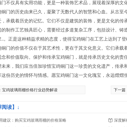
铜门不仅具有实用功能，更是一种装饰艺术品，展现着深厚的文
鸡铜门的历史由来已久，凝聚了无数代人的智慧和心血。从古至
迁，承载着历史的记忆。它们不仅是建筑的装饰，更是文化的传
门的制作工艺独具匠心，需要经过多道复杂工序，包括设计、铸
求..。正是这种精益求精的态度，使得宝鸡铜门在工艺上达到了
鸡铜门的价值不仅在于其艺术性，更在于其文化意义。它们承载
观念和价值取向。保护和传承宝鸡铜门，就是传承历史文化的责
望未来，我们应当倍加珍惜宝鸡铜门这一珍贵的文化遗产，传承和
享这份历史的情怀与情感。愿宝鸡铜门这一文化瑰宝，永远熠熠
：
宝鸡玻璃雨棚价格行业趋势解读
下一篇
栏厂家
荐阅读】↓
用建议：购买宝鸡玻璃雨棚的价格策略
深度解