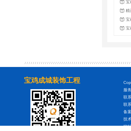
宝
精
宝
宝
宝鸡成城装饰工程
Co
服务
联系
联系
备
技
地