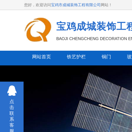
您好，欢迎访问
宝鸡市成城装饰工程有限公司
网站！
宝鸡成城装饰工
BAOJI CHENGCHENG DECORATION EN
网站首页
铁艺护栏
铜门
玻
点
击
联
系
客
服